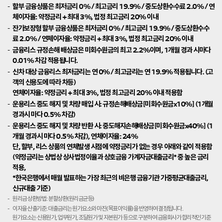
할부 금융상품은 최저금리 0% / 최고금리 19.9% / 중도상환수수료 2.0% / 연
체이자율: 약정금리 + 최대 3%, 법정 최고금리 20% 이내
잔가보장형 할부 금융상품은 최저금리 0% / 최고금리 19.9% / 중도상환수수
료 2.0% / 연체이자율: 약정금리 + 최대 3%, 법정 최고금리 20% 이내
금융리스 규정손해 배상금은 미회수원금의 최고 2.2%이며, 1개월 경과 시마다
0.01% 차감 적용됩니다.
신차 대상 금융리스 최저금리는 연 0% / 최고금리는 연 19.9% 적용됩니다. (고
객의 신용도에 따라 차등)
연체이자율: 약정금리 + 최대 3%, 법정 최고금리 20% 이내 적용함
운용리스 중도 해지 및 차량 매입 시: 규정손해배상금[미회수원금x10%] (1개월
경과시 마다 0.5% 차감)
운용리스 중도 해지 및 차량 반환 시: 중도해지손해배상금[미회수원금x40%] (1
개월 경과시 마다 0.5% 차감), 연체이자율: 24%
단, 할부, 리스 상품의 연체발생 시점에 약정금리가 없는 경우 아래와 같이 적용함
(약정금리는 상법상 상사법정이율과 상호금융 가계자금대출금리* 중 높은 금리
적용,
*한국은행에서 매월 발표하는 가장 최근의 비은행 금융기관 가중평균대출금리,
신규대출 기준)
원리금 상환방법: 분할상환(원리금균등)
이자율 산출기준: 대출금리는 원가요소와 마진(목표이익률)을 반영하여 결정됩니다.
원가요소는 신용원가, 업무원가, 조달원가 및 자본원가 등으로 구분하여 금융회사가 합리적인 기준