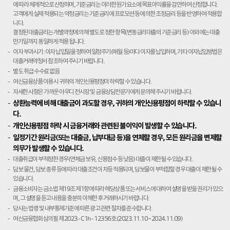
에 따라 체계적으로 산정하며, 기준금리는 이러한 원가요소에 목표이익률을 감안하여 산정합니다.
고객에게 실제 적용되는 약정금리는 기준금리에 프로모션 등에 의한 조정금리 등을 반영하여 적용합
니다.
결정된 대출금리는 개별약정에 의해 별도로 정한 항목(변동금리대출의 기준금리 등) 이외에는 대출
만기일까지 동일하게 적용 됩니다.
이자 부과시기: 이자 납입일을 정하여 일정주기(매월 등)마다 이자를 납입하며, 기타 이자납입방법은
대출거래약정서 참조하여 주시기 바랍니다.
별도 취급 수수료 없음
여신금융상품 이용 시 귀하의 개인신용평점이 하락할 수 있습니다.
자세한 사항은 가까운 아우디 전시장 및 금융상담전문가에게 문의해 주시기 바랍니다.
상환능력에 비해 대출금이 과도할 경우, 귀하의 개인신용평점이 하락할 수 있습니
다.
개인신용평점 하락 시 금융거래와 관련된 불이익이 발생할 수 있습니다.
일정기간 원리금(또는 대출금, 납부대금 등)을 연체할 경우, 모든 원리금을 변제할
의무가 발생할 수 있습니다.
대출취급이 부적정한 경우(연체금 보유, 신용점수 등 낮음) 대출이 제한될 수 있습니다.
담보 물건, 담보 종류 등에 따라 대출조건이 차등 적용되며, 담보물이 부적합할 경우 대출이 제한될 수
있습니다.
금융소비자는 금소법 제19조 제1항에 따라 해당상품 또는 서비스에 대하여 설명을 받을 권리가 있으
며, 그 설명을 듣고 내용을 충분히 이해한 후 거래하시기 바랍니다.
당사는 법령 및 내부통제기준에 따른 광고 관련 절차를 준수합니다.
여신금융협회 심의필 제 2023 - C1h - 12356호 (2023.11.10 ~ 2024.11.09)