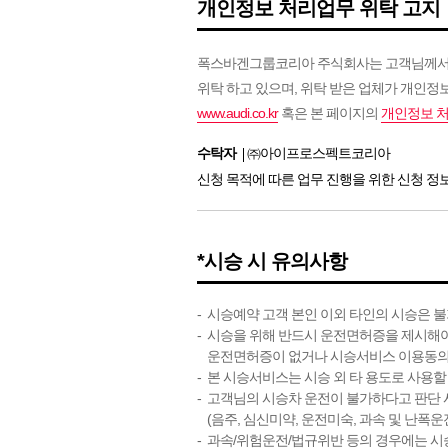
개인정보 처리업무 위탁 고지
폭스바겐그룹코리아 주식회사는 고객님께서 아
위탁 하고 있으며, 위탁 받은 업체가 개인정
www.audi.co.kr
혹은 본 페이지의
개인정보 
수탁자
㈜아이프로스펙트코리아
신청 목적에 따른 업무 진행을 위한 신청 정
*시승 시 유의사항
시승예약 고객 본인 이외 타인의 시승은 
시승을 위해 반드시 운전면허증을 제시해야
운전면허증이 없거나 시승서비스 이용동의
본 시승서비스는 시승 외 타 용도로 사용할
고객님의 시승차 운전이 불가하다고 판단 시
(음주, 심신미약, 운전미숙, 과속 및 난폭
과속/위험운전/법규위반 등의 경우에는 시승