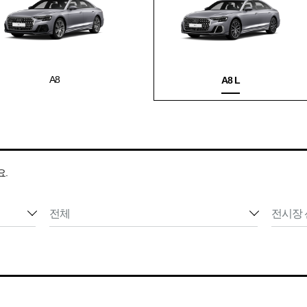
A8
A8 L
요.