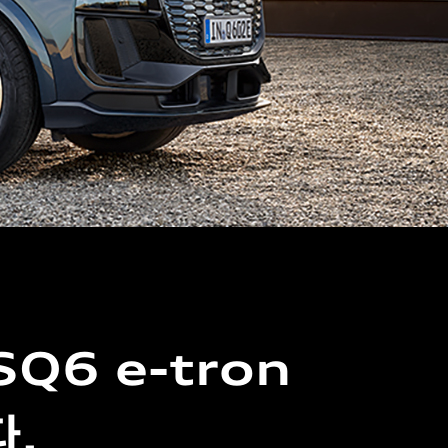
SQ6 e-tron
다.