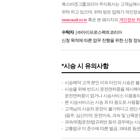
폭스바겐그룹코리아 주식회사는 고객님께서 아
위탁 하고 있으며, 위탁 받은 업체가 개인정
www.audi.co.kr
혹은 본 페이지의
개인정보 
수탁자
㈜아이프로스펙트코리아
신청 목적에 따른 업무 진행을 위한 신청 정
*시승 시 유의사항
시승예약 고객 본인 이외 타인의 시승은 
시승을 위해 반드시 운전면허증을 제시해야
운전면허증이 없거나 시승서비스 이용동의
본 시승서비스는 시승 외 타 용도로 사용할
고객님의 시승차 운전이 불가하다고 판단 시
(음주, 심신미약, 운전미숙, 과속 및 난폭
과속/위험운전/법규위반 등의 경우에는 시승
교통법규 미 준수에 따른 벌금, 과태료 등